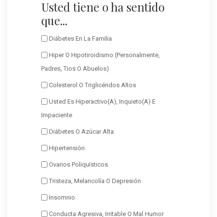
Usted tiene o ha sentido
que...
Diábetes En La Familia
Hiper O Hipotiroidismo (personalmente,
Padres, Tios O Abuelos)
Colesterol O Triglicéridos Altos
Usted Es Hiperactivo(a), Inquieto(a) E
Impaciente
Diábetes O Azúcar Alta
Hipertensión
Ovarios Poliquísticos
Tristeza, Melancolía O Depresión
Insomnio
Conducta Agresiva, Irritable O Mal Humor